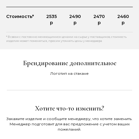
Стоимость*
2535
2490
2470
2460
р
р
р
р
* В связи с постоянно меняющимися ценами на сырье у поставщиков, стоимость
изделия может поменяться, просим уточнять цены у менеджера
Брендирование дополнительное
Логотип на стакане
Хотите что-то изменить?
Закажите изделие и сообщите менеджеру, что хотите заменить.
Менеджер подготовит для вас предложение с учетом ваших
пожеланий.