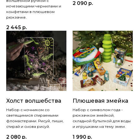
волшебной ручкой с
2 090
р.
исчезающими чернилами и
конфетами в плюшевом
рюкзачке.
2 445
р.
Холст волшебства
Плюшевая змейка
Набор с ночником со
Набор с символом года -
светящимися стираемыми
рюкзачком змейкой,
фломастерами. Рисуй, пиши,
складной бутылкой для воды
стирай и снова рисуй.
и игрушками на тему змеи.
2 080
р.
1 990
р.