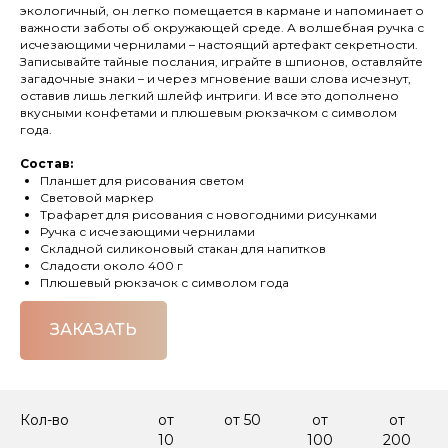
экологичный, он легко помещается в кармане и напоминает о
важности заботы об окружающей среде. А волшебная ручка с
исчезающими чернилами – настоящий артефакт секретности.
Записывайте тайные послания, играйте в шпионов, оставляйте
загадочные знаки – и через мгновение ваши слова исчезнут,
оставив лишь легкий шлейф интриги. И все это дополнено
вкусными конфетами и плюшевым рюкзачком с символом
года.
Состав:
Планшет для рисования светом
Световой маркер
Трафарет для рисования с новогодними рисунками
Ручка с исчезающими чернилами
Складной силиконовый стакан для напитков
Сладости около 400 г
Плюшевый рюкзачок с символом года
ЗАКАЗАТЬ
Кол-во
от
от 50
от
от
10
100
200