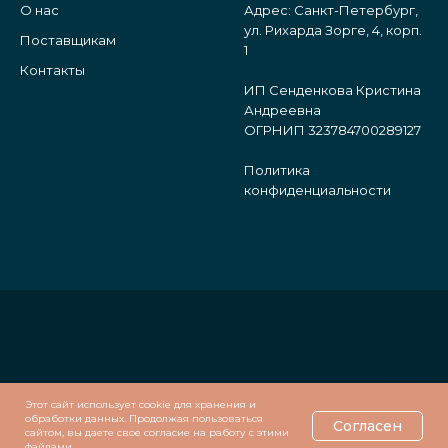
О нас
Адрес: Санкт-Петербург,
ул. Рихарда Зорге, 4, корп.
Поставщикам
1
Контакты
ИП Сенденкова Кристина
Андреевна
ОГРНИП 323784700289127
Политика
конфиденциальности
Этот сайт использует cookie для хранения и
обработки данных. Продолжая пользоваться
Согласен
сайтом, вы даете свое согласие на работу с этими
файлами.