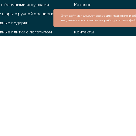
 с ёлочными игрушками
Каталог
 шары с ручной росписью
О нас
Этот сайт использует cookie для хранения и 
вы даете свое согласие на работу с этими фай
дные подарки
Поставщикам
ные плитки с логотипом
Контакты
ы с логотипом
 шары с логотипом