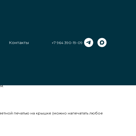
Контакты
+7 964 390-19-09
а воздух наполняется ароматом хвои и мандаринов, а
с елочными игрушками в виде Деда Мороза и
раздника. Это не просто украшение для новогодней
ных фигурках, которая принесет в дом тепло и радость.
м.
етной печатью на крышке (можно напечатать любое