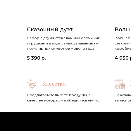
Сказочный дуэт
Волш
Набор с двумя стеклянными ёлочными
Волшебн
игрушками в виде самых узнаваемых и
стеклян
популярных символов Нового года.
коробке
5 390
р.
4 050
Качество
Предлагаем только те продукты, в
На кажды
качестве которых мы убедились лично
запасно