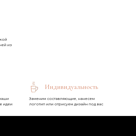
шкой
чей из
Индивидуальность
ваши
Заменим составляющие, нанесем
е идеи
логотип или отрисуем дизайн под вас