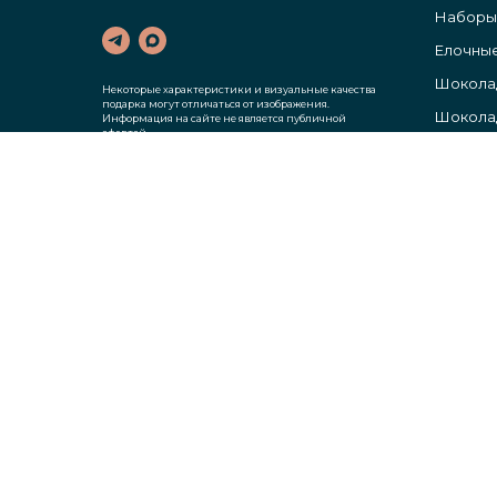
Наборы
Елочные
Шокола
Некоторые характеристики и визуальные качества
подарка могут отличаться от изображения.
Шоколад
Информация на сайте не является публичной
офертой.
Цены указаны без учета НДС.
Гирлянд
Елочные