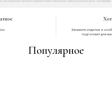
е у поставщиков, стоимость изделия может поменяться, просим уточнять цены у менеджера
атное
Хот
бки
Закажите изделие и сооб
подготовит для ва
Популярное