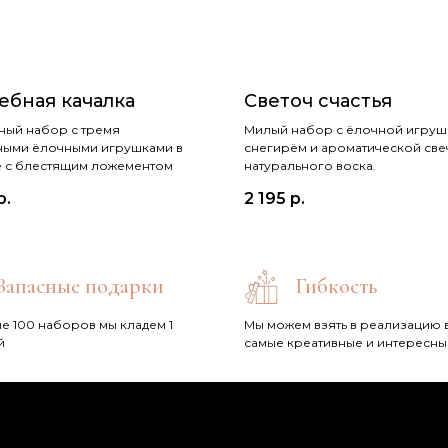
ебная качалка
Светоч счастья
ый набор с тремя
Милый набор с ёлочной игру
ными ёлочными игрушками в
снегирём и ароматической све
 с блестящим ложементом
натурального воска.
р.
2 195
р.
Запасные подарки
Гибкость
е 100 наборов мы кладем 1
Мы можем взять в реализацию 
й
самые креативные и интересны