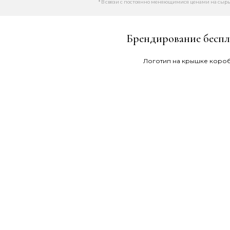
* В связи с постоянно меняющимися ценами на сырь
Брендирование беспл
Логотип на крышке коро