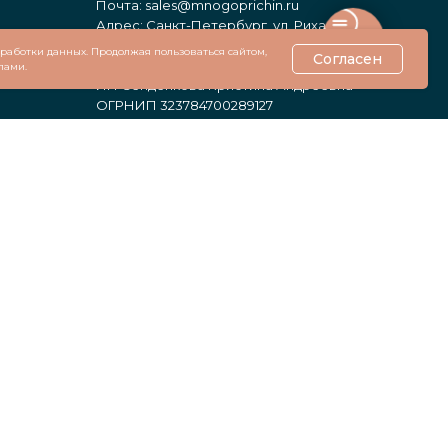
Почта:
sales@mnogoprichin.ru
Адрес: Санкт-Петербург, ул. Рихарда
Зорге, 4, корп. 1
обработки данных. Продолжая пользоваться сайтом,
Согласен
лами.
ИП Сенденкова Кристина Андреевна
ОГРНИП 323784700289127
Политика конфиденциальности