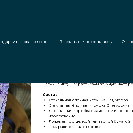
одарки на заказ с лого
Выездные мастер-классы
О нас
Сказочный дуэт
В преддверии волшебного времени года, когд
сердца – ожиданием чуда, подарочный набор 
Снегурочки становится идеальным символом п
ели, это частичка сказки, воплощенная в изящ
Ёлочные игрушки расписаны вручную мастеро
Состав:
Стеклянная ёлочная игрушка Дед Мороз
Стеклянная ёлочная игрушка Снегурочка
Деревянная коробка с замочком и полноцв
изображение)
Ложемент с отделкой глиттерной бумагой
Поздравительная открытка