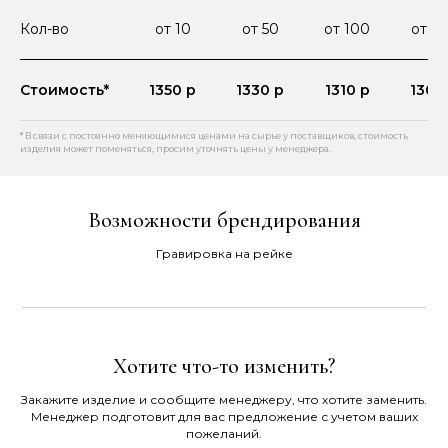
Кол-во
от 10
от 50
от 100
от 2
Стоимость*
1350 р
1330 р
1310 р
1300
* В связи с постоянно меняющимися ценами на сырье у поставщиков, стоимость
изделия может поменяться, просим уточнять цены у менеджера.
Возможности брендирования
Гравировка на рейке
Хотите что-то изменить?
Закажите изделие и сообщите менеджеру, что хотите заменить.
Менеджер подготовит для вас предложение с учетом ваших
пожеланий.