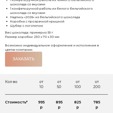
шоколада со вкусами
1 конфета ручной работы из белого бельгийского
шоколада со вкусами
Надпись «2026» из бельгийского шоколада
Коробка с прозрачной крышкой
Шубер с логотипом
Вес шоколада: примерно 59 г
Размер коробки: 230 х 70 х 30 мм
Возможно индивидуальное оформление и исполнение в
цветах компании.
ЗАКАЗАТЬ
Кол-во
от
от
от
от
10
50
100
200
Стоимость*
995
895
825
785
р
р
р
р