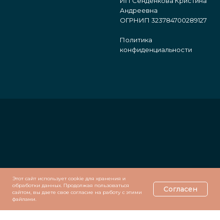
ИП Сенденкова Кристина
Андреевна
ОГРНИП 323784700289127
Политика
конфиденциальности
Этот сайт использует cookie для хранения и
обработки данных. Продолжая пользоваться
Согласен
сайтом, вы даете свое согласие на работу с этими
файлами.