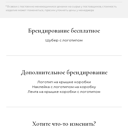
* В связи с постоянно меняющимися ценами на сырье у поставщиков, стоимость
изделия может поменяться, просим уточнять цены у менеджера
Брендирование бесплатное
Шубер с логотипом
Дополнительное брендирование
Логотип на крышке коробки
Наклейка с логотипом на коробку
Лента на крышке коробки с логотипом
Хотите что-то изменить?