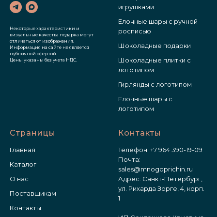
игрушками
Елочные шары с ручной
Некоторые характеристики и
росписью
визуальные качества подарка могут
отличаться от изображения.
Шоколадные подарки
Информация на сайте не является
публичной офертой.
Шоколадные плитки с
Цены указаны без учета НДС.
логотипом
Гирлянды с логотипом
Елочные шары с
логотипом
Страницы
Контакты
Главная
Телефон:
+7 964 390-19-09
Почта:
Каталог
sales@mnogoprichin.ru
О нас
Адрес: Санкт-Петербург,
ул. Рихарда Зорге, 4, корп.
Поставщикам
1
Контакты