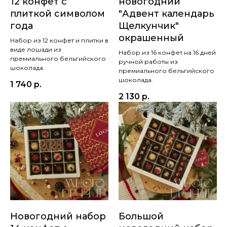
12 конфет с
новогодний
плиткой символом
"Адвент календарь
года
Щелкунчик"
окрашенный
Набор из 12 конфет и плитки в
виде лошади из
Набор из 16 конфет на 16 дней
премиального бельгийского
ручной работы из
шоколада.
премиального бельгийского
шоколада.
1 740
р.
2 130
р.
Новогодний набор
Большой