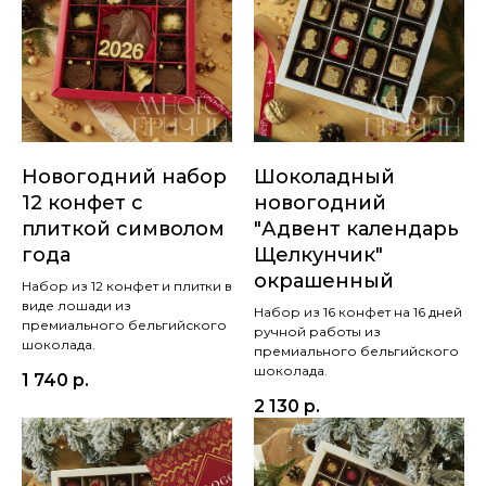
Новогодний набор
Шоколадный
12 конфет с
новогодний
плиткой символом
"Адвент календарь
года
Щелкунчик"
окрашенный
Набор из 12 конфет и плитки в
виде лошади из
Набор из 16 конфет на 16 дней
премиального бельгийского
ручной работы из
шоколада.
премиального бельгийского
шоколада.
1 740
р.
2 130
р.