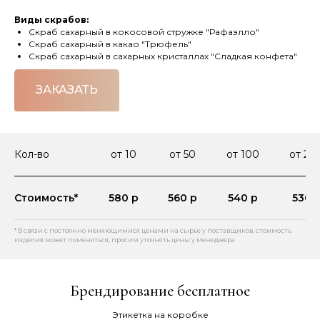
Виды скрабов:
Скраб сахарный в кокосовой стружке "Рафаэлло"
Скраб сахарный в какао "Трюфель"
Скраб сахарный в сахарных кристаллах "Сладкая конфета"
ЗАКАЗАТЬ
Кол-во
от 10
от 50
от 100
от 20
Стоимость*
580 р
560 р
540 р
530 
* В связи с постоянно меняющимися ценами на сырье у поставщиков, стоимость
изделия может поменяться, просим уточнять цены у менеджера
Брендирование бесплатное
Этикетка на коробке