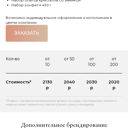
Набор опытов кристаллы со змейкой
Набор конфет
≈
430 г
Возможно индивидуальное оформление и исполнение в
цветах компании.
ЗАКАЗАТЬ
Кол-во
от
от 50
от
от
10
100
200
Стоимость*
2130
2040
2030
2020
р
р
р
р
* В связи с постоянно меняющимися ценами на сырье у поставщиков, стоимость
изделия может поменяться, просим уточнять цены у менеджера
Дополнительное брендирование