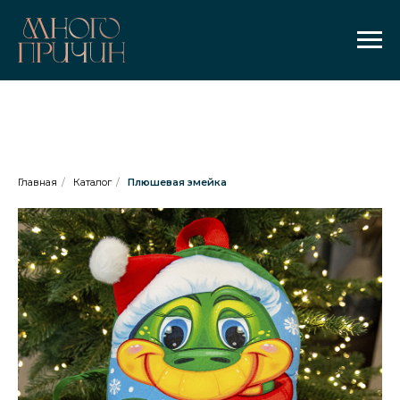
Главная
/
Каталог
/
Плюшевая змейка