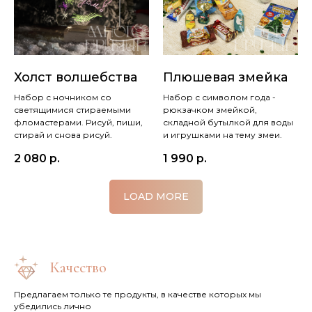
Холст волшебства
Плюшевая змейка
Набор с ночником со
Набор с символом года -
светящимися стираемыми
рюкзачком змейкой,
фломастерами. Рисуй, пиши,
складной бутылкой для воды
стирай и снова рисуй.
и игрушками на тему змеи.
2 080
р.
1 990
р.
LOAD MORE
Качество
Предлагаем только те продукты, в качестве которых мы
убедились лично