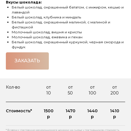
Вкусы шоколада:
Белый шоколад, окрашенный бататом, с инжиром, кешью и
лавандой
Белый шоколад, клубника и миндаль
Белый шоколад, окрашенный малиной, с малиной и
фисташкой
Молочный шоколад, вишня и криспы
Молочный шоколад, ежевика и пекан
Белый шоколад, окрашенный куркумой, черная сморода и
фундук
ЗАКАЗАТЬ
Кол-во
от
от
от
от
10
50
100
200
Стоимость*
1500
1470
1440
1410
р
р
р
р
* В связи с постоянно меняющимися ценами на сырье у поставщиков, стоимость