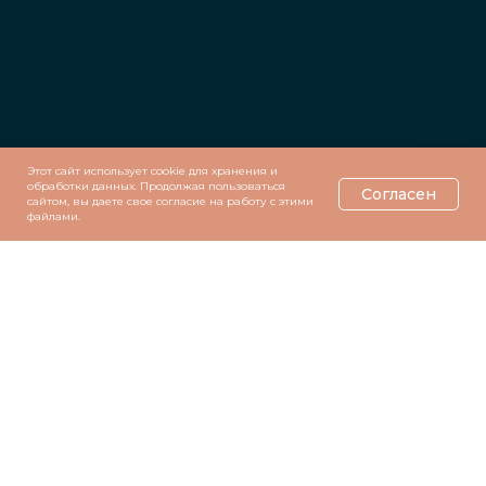
Этот сайт использует cookie для хранения и
обработки данных. Продолжая пользоваться
Согласен
сайтом, вы даете свое согласие на работу с этими
файлами.
© mnogoprichin.ru, 2019-2026
Все права принадлежат mnogoprichin.ru. Любое копирование материалов сайта без
разрешения правообладателя запрещено