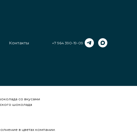
Контакты
+7 964 390-19-09
конфет c плиткой с
ной работы из премиального бельгийского шоколада.
шоколада со вкусами
йского шоколада
лнение в цветах компании.