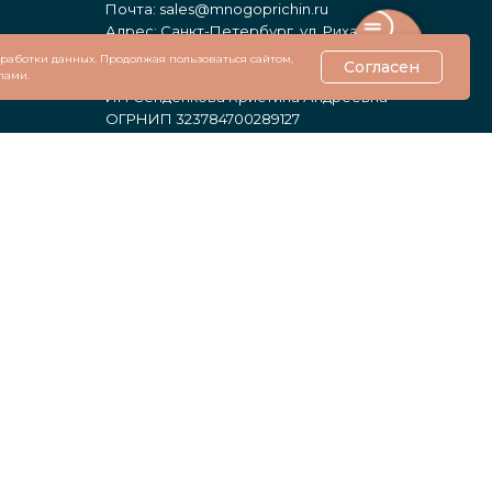
Почта:
sales@mnogoprichin.ru
Адрес: Санкт-Петербург, ул. Рихарда
Зорге, 4, корп. 1
обработки данных. Продолжая пользоваться сайтом,
Согласен
лами.
ИП Сенденкова Кристина Андреевна
ОГРНИП 323784700289127
Политика конфиденциальности