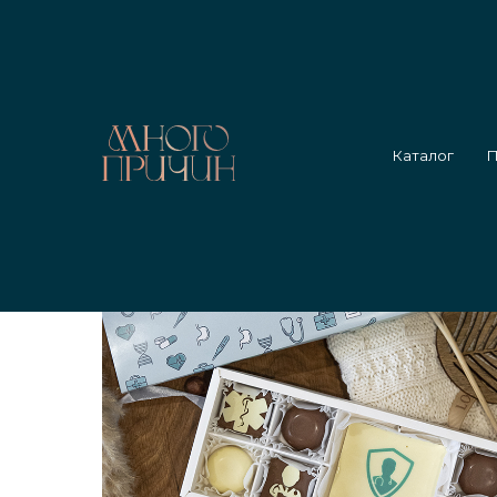
Главная
/
Каталог
/
Набор медику 8 конфет c плиткой
Каталог
П