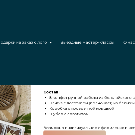
 с логотипом
одарки на заказ с лого
Выездные мастер-классы
О нас
Набор медику 8 
логотипом
Набор из 8 конфет и плитки с логотипом руч
Состав:
8 конфет ручной работы из бельгийского 
Плитка с логотипом (полноцвет) из бельги
Коробка с прозрачной крышкой
Шубер с логотипом
Возможно индивидуальное оформление и испо