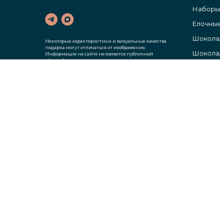
Наборы
Елочные
Шокола
Некоторые характеристики и визуальные качества
подарка могут отличаться от изображения.
Шоколад
Информация на сайте не является публичной
офертой.
Цены указаны без учета НДС.
Гирлянд
Елочные