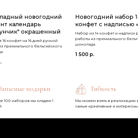
ладный новогодний
Новогодний набор 1
нт календарь
конфет с надписью 
унчик" окрашенный
Набор из 14 конфет и надписи 
работы из премиального бель
 16 конфет на 16 дней ручной
шоколада.
из премиального бельгийского
а.
1 500
р.
.
Запасные подарки
Гибкость
е 100 наборов мы кладем 1
Мы можем взять в реализацию 
й
самые креативные и интересны