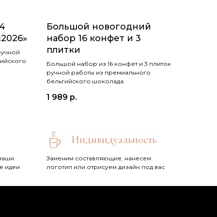
4
Большой новогодний
«2026»
набор 16 конфет и 3
плитки
ручной
гийского
Большой набор из 16 конфет и 3 плиток
ручной работы из премиального
бельгийского шоколада.
1 989
р.
Индивидуальность
ваши
Заменим составляющие, нанесем
е идеи
логотип или отрисуем дизайн под вас