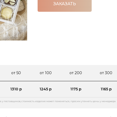
ЗАКАЗАТЬ
от 50
от 100
от 200
от 300
1310 р
1245 р
1175 р
1165 р
е у поставщиков, стоимость изделия может поменяться, просим уточнять цены у менеджера