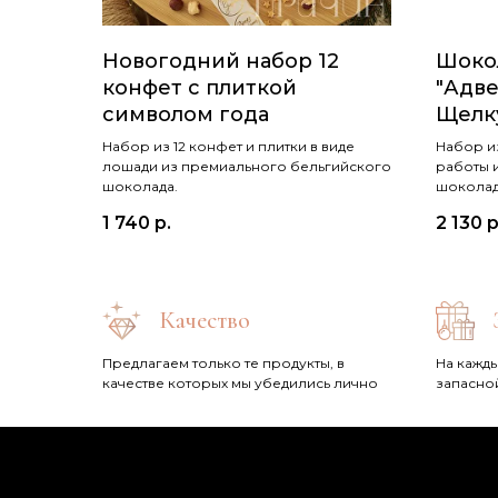
Новогодний набор 12
Шоко
конфет с плиткой
"Адве
символом года
Щелк
Набор из 12 конфет и плитки в виде
Набор из
лошади из премиального бельгийского
работы 
шоколада.
шоколад
1 740
р.
2 130
р
Качество
Предлагаем только те продукты, в
На кажды
качестве которых мы убедились лично
запасно