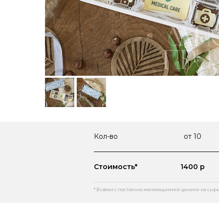
Кол-во
от 10
Стоимость*
1400 р
* В связи с постоянно меняющимися ценами на сырь