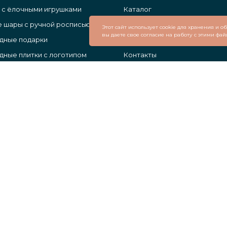
 с ёлочными игрушками
Каталог
 шары с ручной росписью
О нас
Этот сайт использует cookie для хранения и 
вы даете свое согласие на работу с этими фай
дные подарки
Поставщикам
ные плитки с логотипом
Контакты
ы с логотипом
 шары с логотипом