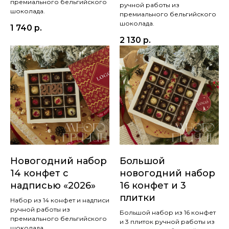
премиального бельгийского
ручной работы из
шоколада.
премиального бельгийского
шоколада.
1 740
р.
2 130
р.
Новогодний набор
Большой
14 конфет с
новогодний набор
надписью «2026»
16 конфет и 3
плитки
Набор из 14 конфет и надписи
ручной работы из
Большой набор из 16 конфет
премиального бельгийского
и 3 плиток ручной работы из
шоколада.