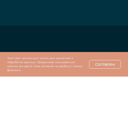
Этот сайт использует cookie для хранения и
обработки данных. Продолжая пользоваться
Согласен
сайтом, вы даете свое согласие на работу с этими
файлами.