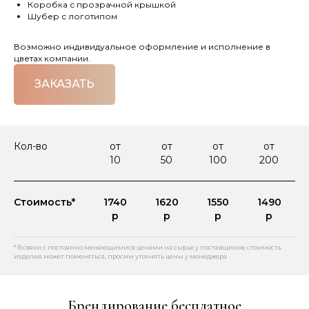
Коробка с прозрачной крышкой
Шубер с логотипом
Возможно индивидуальное оформление и исполнение в
цветах компании.
ЗАКАЗАТЬ
Кол-во
от
от
от
от
10
50
100
200
Стоимость*
1740
1620
1550
1490
р
р
р
р
* В связи с постоянно меняющимися ценами на сырье у поставщиков, стоимость
изделия может поменяться, просим уточнять цены у менеджера
Брендирование бесплатное