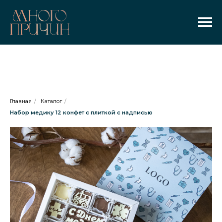
Главная
/
Каталог
/
Набор медику 12 конфет с плиткой с надписью