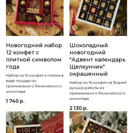
Новогодний набор
Шоколадный
12 конфет с
новогодний
плиткой символом
"Адвент календарь
года
Щелкунчик"
окрашенный
Набор из 12 конфет и плитки в
виде лошади из
Набор из 16 конфет на 16 дней
премиального бельгийского
ручной работы из
шоколада.
премиального бельгийского
шоколада.
1 740
р.
2 130
р.