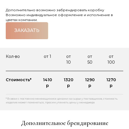
Дополнительно возможно забрендировать коробку
Возможно индивидуальное оформление и исполнение в
цветах компании.
ЗАКАЗАТЬ
Кол-во
от 1
от
от
от
10
50
100
Стоимость*
1410
1320
1290
1270
р
р
р
р
* В связи с постоянно меняющимися ценами на сырье у поставщиков, стоимость
изделия может поменяться, просим уточнять цены у менеджера
Дополнительное брендирование