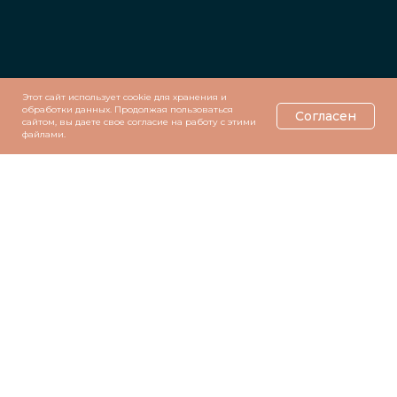
Этот сайт использует cookie для хранения и
обработки данных. Продолжая пользоваться
Согласен
сайтом, вы даете свое согласие на работу с этими
файлами.
© mnogoprichin.ru, 2019-2026
Все права принадлежат mnogoprichin.ru. Любое копирование материалов сайта без
разрешения правообладателя запрещено
Компания не нарушает Федеральный закон от 22.11.1995 N 171-ФЗ "О государственном
регулировании производства и оборота этилового спирта, алкогольной и
спиртосодержащей продукции и об ограничении потребления (распития)
алкогольной продукции": мы не реализуем алкогольную продукцию и не