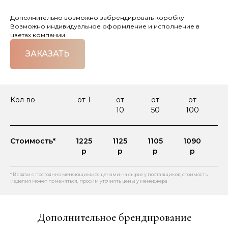
Дополнительно возможно забрендировать коробку
Возможно индивидуальное оформление и исполнение в
цветах компании.
ЗАКАЗАТЬ
Кол-во
от 1
от
от
от
10
50
100
2
Стоимость*
1225
1125
1105
1090
1
р
р
р
р
* В связи с постоянно меняющимися ценами на сырье у поставщиков, стоимость
изделия может поменяться, просим уточнять цены у менеджера
Дополнительное брендирование