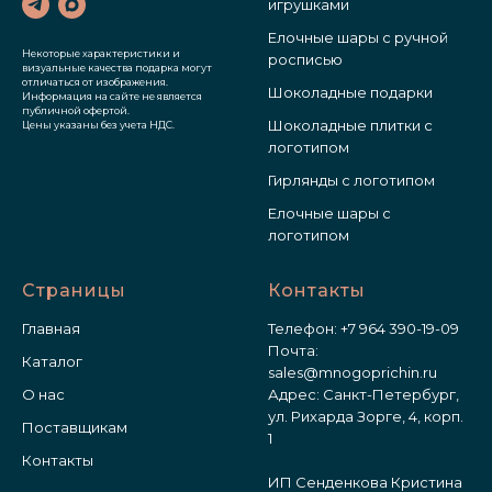
игрушками
Елочные шары с ручной
Некоторые характеристики и
росписью
визуальные качества подарка могут
отличаться от изображения.
Шоколадные подарки
Информация на сайте не является
публичной офертой.
Шоколадные плитки с
Цены указаны без учета НДС.
логотипом
Гирлянды с логотипом
Елочные шары с
логотипом
Страницы
Контакты
Главная
Телефон:
+7 964 390-19-09
Почта:
Каталог
sales@mnogoprichin.ru
О нас
Адрес: Санкт-Петербург,
ул. Рихарда Зорге, 4, корп.
Поставщикам
1
Контакты
ИП Сенденкова Кристина