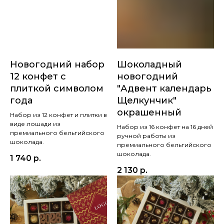
Новогодний набор
Шоколадный
12 конфет с
новогодний
плиткой символом
"Адвент календарь
года
Щелкунчик"
окрашенный
Набор из 12 конфет и плитки в
виде лошади из
Набор из 16 конфет на 16 дней
премиального бельгийского
ручной работы из
шоколада.
премиального бельгийского
шоколада.
1 740
р.
2 130
р.