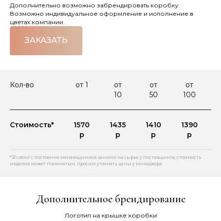
Дополнительно возможно забрендировать коробку.
Возможно индивидуальное оформление и исполнение в
цветах компании.
ЗАКАЗАТЬ
Кол-во
от 1
от
от
от
10
50
100
Стоимость*
1570
1435
1410
1390
р
р
р
р
* В связи с постоянно меняющимися ценами на сырье у поставщиков, стоимость
изделия может поменяться, просим уточнять цены у менеджера
Дополнительное брендирование
Логотип на крышке коробки