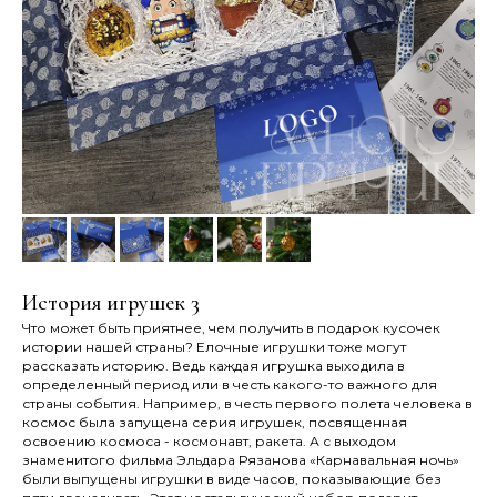
История игрушек 3
Что может быть приятнее, чем получить в подарок кусочек
истории нашей страны? Елочные игрушки тоже могут
рассказать историю. Ведь каждая игрушка выходила в
определенный период или в честь какого-то важного для
страны события. Например, в честь первого полета человека в
космос была запущена серия игрушек, посвященная
освоению космоса - космонавт, ракета. А с выходом
знаменитого фильма Эльдара Рязанова «Карнавальная ночь»
были выпущены игрушки в виде часов, показывающие без