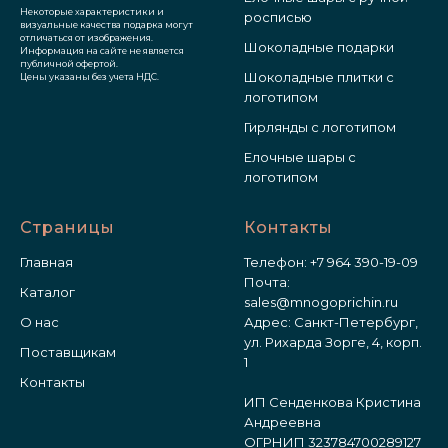
Некоторые характеристики и
росписью
визуальные качества подарка могут
отличаться от изображения.
Шоколадные подарки
Информация на сайте не является
публичной офертой.
Шоколадные плитки с
Цены указаны без учета НДС.
логотипом
Гирлянды с логотипом
Елочные шары с
логотипом
Страницы
Контакты
Главная
Телефон:
+7 964 390-19-09
Почта:
Каталог
sales@mnogoprichin.ru
О нас
Адрес: Санкт-Петербург,
ул. Рихарда Зорге, 4, корп.
Поставщикам
1
Контакты
ИП Сенденкова Кристина
Андреевна
ОГРНИП 323784700289127