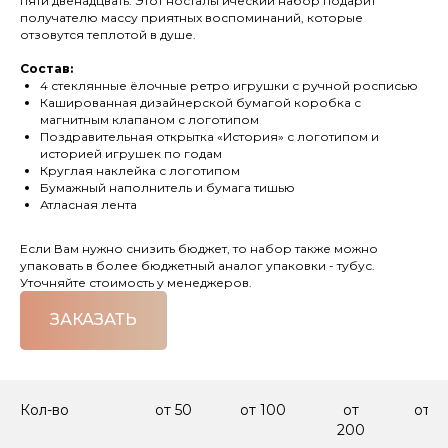
пяти двенадцвать. Этот ностальгический набор подарит
получателю массу приятных воспоминаний, которые
отзовутся теплотой в душе.
Состав:
4 стеклянные ёлочные ретро игрушки с ручной росписью
Кашированная дизайнерской бумагой коробка с
магнитным клапаном с логотипом
Поздравительная открытка «История» с логотипом и
историей игрушек по годам
Круглая наклейка с логотипом
Бумажный наполнитель и бумага тишью
Атласная лента
Если Вам нужно снизить бюджет, то набор также можно
упаковать в более бюджетный аналог упаковки - тубус.
Уточняйте стоимость у менеджеров.
ЗАКАЗАТЬ
Кол-во
от 50
от 100
от
от 3
200