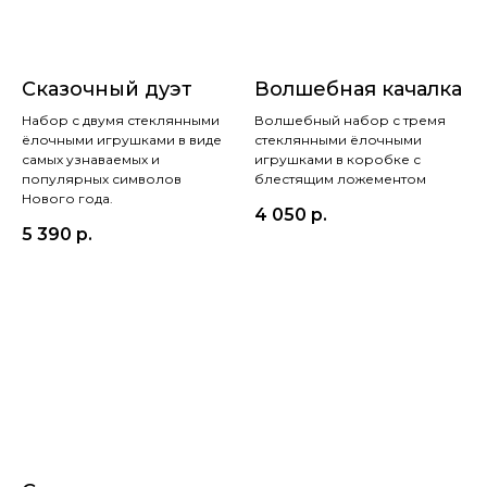
Сказочный дуэт
Волшебная качалка
Набор с двумя стеклянными
Волшебный набор с тремя
ёлочными игрушками в виде
стеклянными ёлочными
самых узнаваемых и
игрушками в коробке с
популярных символов
блестящим ложементом
Нового года.
4 050
р.
5 390
р.