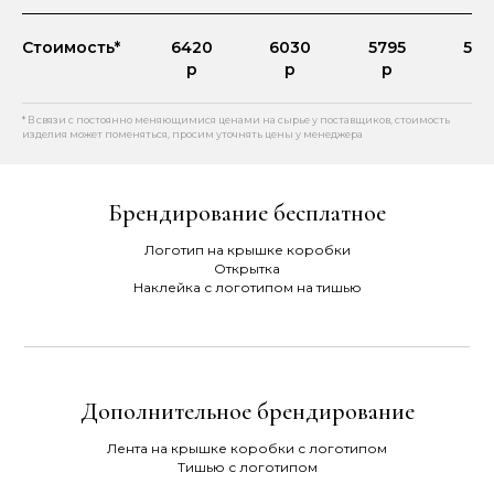
Стоимость*
6420
6030
5795
574
р
р
р
р
* В связи с постоянно меняющимися ценами на сырье у поставщиков, стоимость
изделия может поменяться, просим уточнять цены у менеджера
Брендирование бесплатное
Логотип на крышке коробки
Открытка
Наклейка с логотипом на тишью
Дополнительное брендирование
Лента на крышке коробки с логотипом
Тишью с логотипом