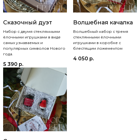
Сказочный дуэт
Волшебная качалка
Набор с двумя стеклянными
Волшебный набор с тремя
ёлочными игрушками в виде
стеклянными ёлочными
самых узнаваемых и
игрушками в коробке с
популярных символов Нового
блестящим ложементом
года.
4 050
р.
5 390
р.