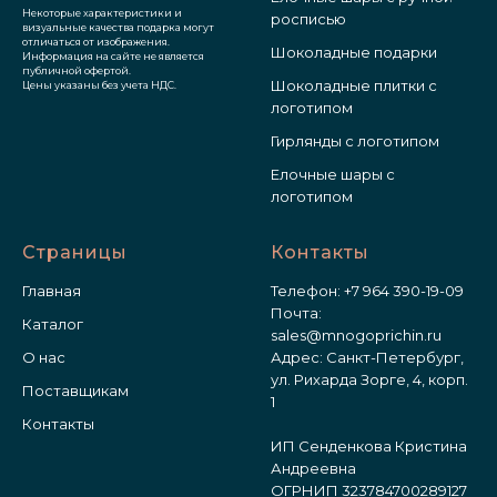
Некоторые характеристики и
росписью
визуальные качества подарка могут
отличаться от изображения.
Шоколадные подарки
Информация на сайте не является
публичной офертой.
Шоколадные плитки с
Цены указаны без учета НДС.
логотипом
Гирлянды с логотипом
Елочные шары с
логотипом
Страницы
Контакты
Главная
Телефон:
+7 964 390-19-09
Почта:
Каталог
sales@mnogoprichin.ru
О нас
Адрес: Санкт-Петербург,
ул. Рихарда Зорге, 4, корп.
Поставщикам
1
Контакты
ИП Сенденкова Кристина
Андреевна
ОГРНИП 323784700289127