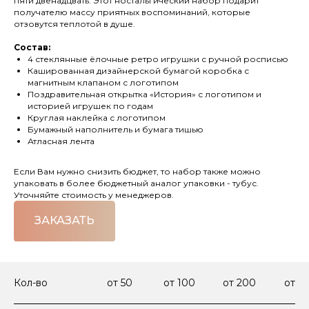
пяти двенадцвать. Этот ностальгический набор подарит
получателю массу приятных воспоминаний, которые
отзовутся теплотой в душе.
Состав:
4 стеклянные ёлочные ретро игрушки с ручной росписью
Кашированная дизайнерской бумагой коробка с
магнитным клапаном с логотипом
Поздравительная открытка «История» с логотипом и
историей игрушек по годам
Круглая наклейка с логотипом
Бумажный наполнитель и бумага тишью
Атласная лента
Если Вам нужно снизить бюджет, то набор также можно
упаковать в более бюджетный аналог упаковки - тубус.
Уточняйте стоимость у менеджеров.
ЗАКАЗАТЬ
Кол-во
от 50
от 100
от 200
от 3