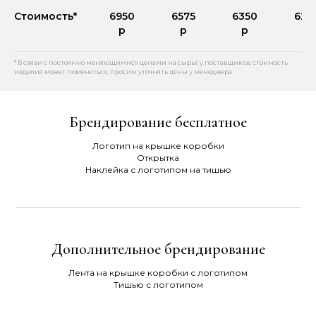
Стоимость*
6950
6575
6350
623
р
р
р
р
* В связи с постоянно меняющимися ценами на сырье у поставщиков, стоимость
изделия может поменяться, просим уточнять цены у менеджера
Брендирование бесплатное
Логотип на крышке коробки
Открытка
Наклейка с логотипом на тишью
Дополнительное брендирование
Лента на крышке коробки с логотипом
Тишью с логотипом