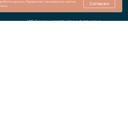
обработки данных. Продолжая пользоваться сайтом,
Согласен
Адрес: Санкт-Петербург, ул. Рихарда
лами.
Зорге, 4, корп. 1
ИП Сенденкова Кристина Андреевна
ОГРНИП 323784700289127
Политика конфиденциальности