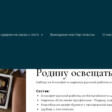
исью "Есть такая профессия - Родину освещать!"
одарки на заказ с лого
Выездные мастер-классы
О нас
Набор энергетик
надписью "Есть 
Родину освещать
Набор из 6 конфет и надписи ручной работы 
Состав:
6 конфет ручной работы из бельгийского 
Надпись «Есть такая профессия - Родину ос
Коробка из крафт бумаги с прозрачной к
Шубер с логотипом