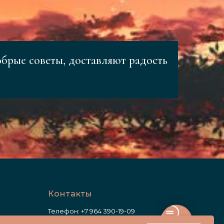
обрые советы, доставляют радость
Контакты
Телефон:
+7 964 390-19-09
Почта:
sales@mnogoprichin.ru