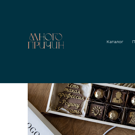
Главная
/
Каталог
/
Набор энергетику 6 конфет с надп
Каталог
П