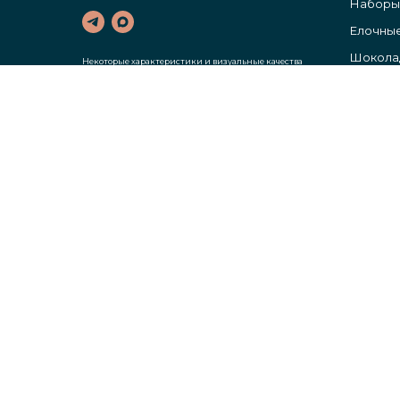
Наборы
Елочные
Шокола
Некоторые характеристики и визуальные качества
подарка могут отличаться от изображения.
Шоколад
Информация на сайте не является публичной
офертой.
Цены указаны без учета НДС.
Гирлянд
Елочные