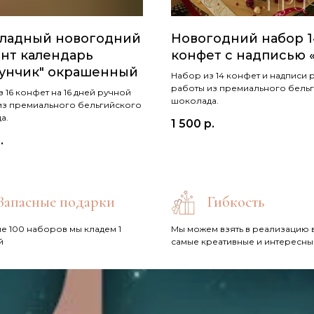
ладный новогодний
Новогодний набор 1
нт календарь
конфет с надписью 
унчик" окрашенный
Набор из 14 конфет и надписи 
работы из премиального бель
 16 конфет на 16 дней ручной
шоколада.
из премиального бельгийского
а.
1 500
р.
.
Запасные подарки
Гибкость
е 100 наборов мы кладем 1
Мы можем взять в реализацию 
й
самые креативные и интересны