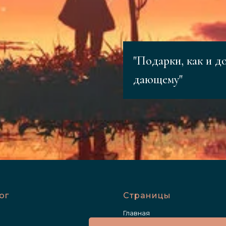
"Подарки, как и д
дающему"
ог
Страницы
Главная