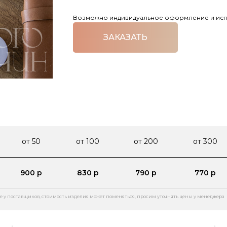
Возможно индивидуальное оформление и испо
ЗАКАЗАТЬ
от 50
от 100
от 200
от 300
900 р
830 р
790 р
770 р
е у поставщиков, стоимость изделия может поменяться, просим уточнять цены у менеджера