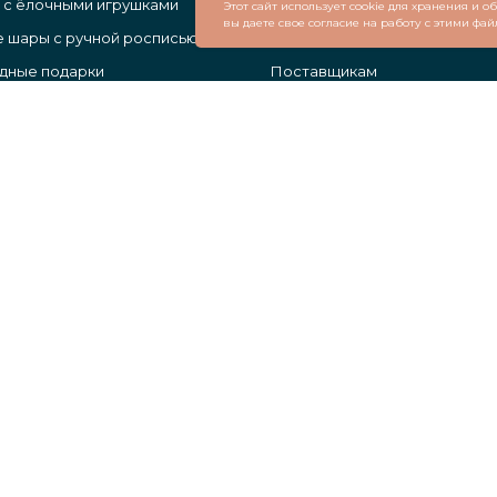
 с ёлочными игрушками
Каталог
Этот сайт использует cookie для хранения и 
вы даете свое согласие на работу с этими фай
 шары с ручной росписью
О нас
дные подарки
Поставщикам
ные плитки с логотипом
Контакты
ы с логотипом
 шары с логотипом