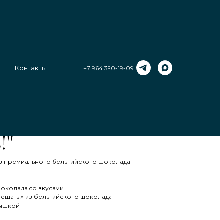
Контакты
+7 964 390-19-09
у 6 конфет с
такая профессия -
!"
из премиального бельгийского шоколада
шоколада со вкусами
вещать!» из бельгийского шоколада
рышкой