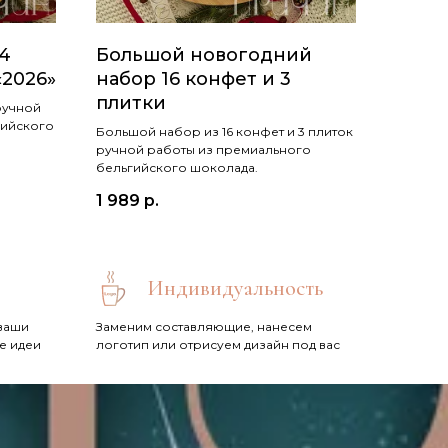
4
Большой новогодний
«2026»
набор 16 конфет и 3
плитки
ручной
гийского
Большой набор из 16 конфет и 3 плиток
ручной работы из премиального
бельгийского шоколада.
1 989
р.
Индивидуальность
ваши
Заменим составляющие, нанесем
е идеи
логотип или отрисуем дизайн под вас