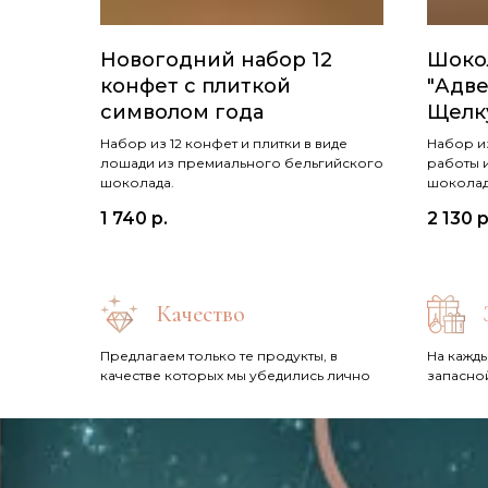
Новогодний набор 12
Шоко
конфет с плиткой
"Адве
символом года
Щелк
Набор из 12 конфет и плитки в виде
Набор из
лошади из премиального бельгийского
работы 
шоколада.
шоколад
1 740
р.
2 130
р
Качество
Предлагаем только те продукты, в
На кажды
качестве которых мы убедились лично
запасно