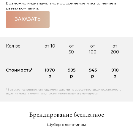
Возможно индивидуальное оформление и исполнение в
цветах компании.
ЗАКАЗАТЬ
Кол-во
от 10
от
от
от
50
100
200
Стоимость*
1070
995
945
910
р
р
р
р
* В связи с постоянно меняющимися ценами на сырье у поставщиков, стоимость
изделия может поменяться, просим уточнять цены у менеджера
Брендирование бесплатное
Шубер с логотипом