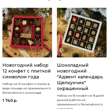
Новогодний набор
Шоколадный
12 конфет с плиткой
новогодний
символом года
"Адвент календарь
Щелкунчик"
Набор из 12 конфет и плитки в
окрашенный
виде лошади из премиального
бельгийского шоколада.
Набор из 16 конфет на 16 дней
ручной работы из
1 740
р.
премиального бельгийского
шоколада.