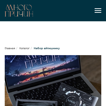
Главная
/
Каталог
/
Набор айтишнику