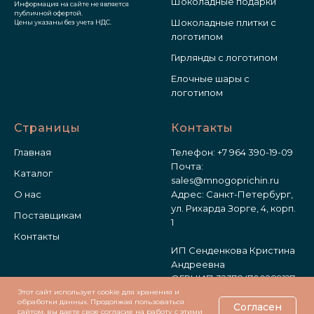
Шоколадные подарки
Информация на сайте не является
публичной офертой.
Шоколадные плитки с
Цены указаны без учета НДС.
логотипом
Гирлянды с логотипом
Елочные шары с
логотипом
Страницы
Контакты
Главная
Телефон:
+7 964 390-19-09
Почта:
Каталог
sales@mnogoprichin.ru
О нас
Адрес: Санкт-Петербург,
ул. Рихарда Зорге, 4, корп.
Поставщикам
1
Контакты
ИП Сенденкова Кристина
Андреевна
ОГРНИП 323784700289127
Этот сайт использует cookie для хранения и
обработки данных. Продолжая пользоваться
Согласен
Политика
сайтом, вы даете свое согласие на работу с этими