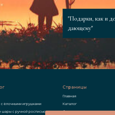
"Подарки, как и д
дающему"
ог
Страницы
Главная
 с ёлочными игрушками
Каталог
 шары с ручной росписью
О нас