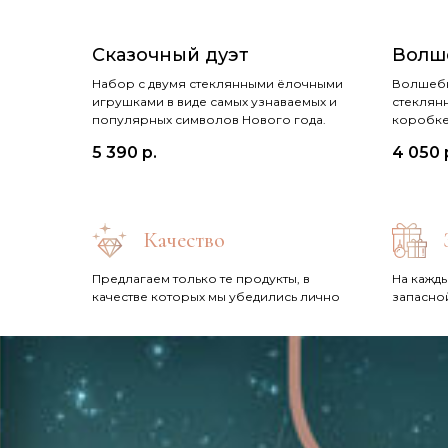
Сказочный дуэт
Волш
Набор с двумя стеклянными ёлочными
Волшебн
игрушками в виде самых узнаваемых и
стеклян
популярных символов Нового года.
коробке
5 390
р.
4 050
Качество
Предлагаем только те продукты, в
На кажды
качестве которых мы убедились лично
запасно