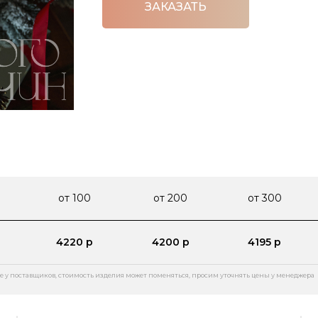
ЗАКАЗАТЬ
от 100
от 200
от 300
4220 р
4200 р
4195 р
е у поставщиков, стоимость изделия может поменяться, просим уточнять цены у менеджера