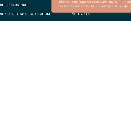
Этот сайт использует cookie для хранения и 
дные подарки
Поставщикам
вы даете свое согласие на работу с этими фай
ные плитки с логотипом
Контакты
ы с логотипом
 шары с логотипом
в сайта без разрешения правообладателя запрещено