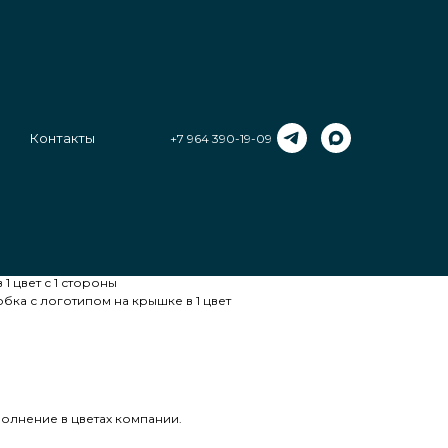
Контакты
+7 964 390-19-09
м шаром с логотипом. Работает от сети.
1 цвет с 1 стороны
ка с логотипом на крышке в 1 цвет
лнение в цветах компании.