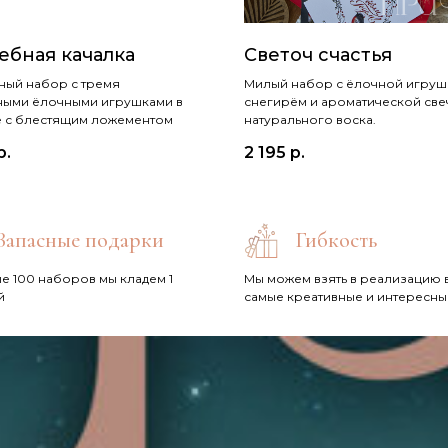
ебная качалка
Светоч счастья
ый набор с тремя
Милый набор с ёлочной игру
ными ёлочными игрушками в
снегирём и ароматической све
 с блестящим ложементом
натурального воска.
р.
2 195
р.
Запасные подарки
Гибкость
е 100 наборов мы кладем 1
Мы можем взять в реализацию 
й
самые креативные и интересны