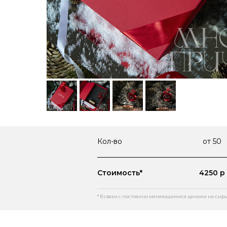
Кол-во
от 50
Стоимость*
4250 р
* В связи с постоянно меняющимися ценами на сырь