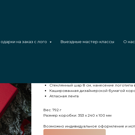
одарки на заказ с лого
Выездные мастер-классы
О нас
Ёлочка гори 2
Набор с ночником в виде елочки со стеклянны
Состав:
Ночник в виде елочки из акрила
Стеклянный шар 8 см, нанесение логотипа в 
Кашированная дизайнерской бумагой короб
Атласная лента
Вес: 792 г
Размер коробки: 353 х 240 х 100 мм
Возможно индивидуальное оформление и испо