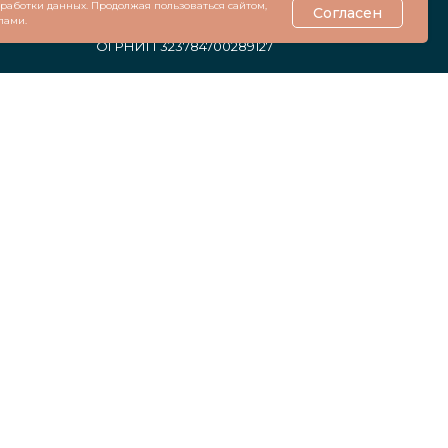
обработки данных. Продолжая пользоваться сайтом,
Согласен
лами.
ИП Сенденкова Кристина Андреевна
ОГРНИП 323784700289127
Политика конфиденциальности