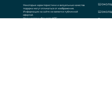
Шокола
Некоторые характеристики и визуальные качества
подарка могут отличаться от изображения.
Шоколад
Информация на сайте не является публичной
офертой.
Цены указаны без учета НДС.
Гирлянд
Елочные
© mnogoprichin.ru, 2019-2026
Все права принадлежат mnogoprichin.ru. Любое копирование материало