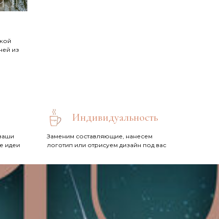
шкой
чей из
Индивидуальность
ваши
Заменим составляющие, нанесем
е идеи
логотип или отрисуем дизайн под вас