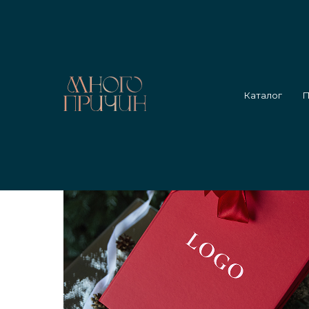
Главная
/
Каталог
/
Ёлочка гори 2
Каталог
П