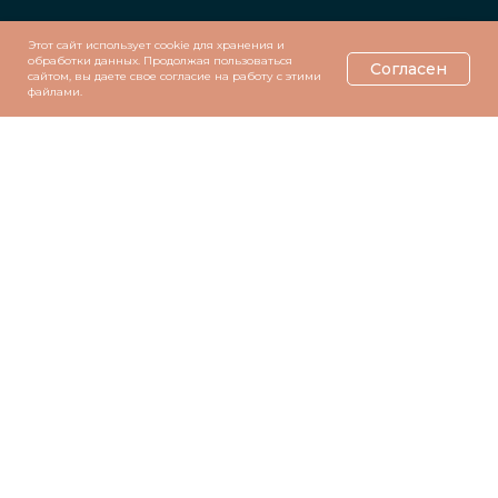
Этот сайт использует cookie для хранения и
обработки данных. Продолжая пользоваться
Согласен
сайтом, вы даете свое согласие на работу с этими
файлами.